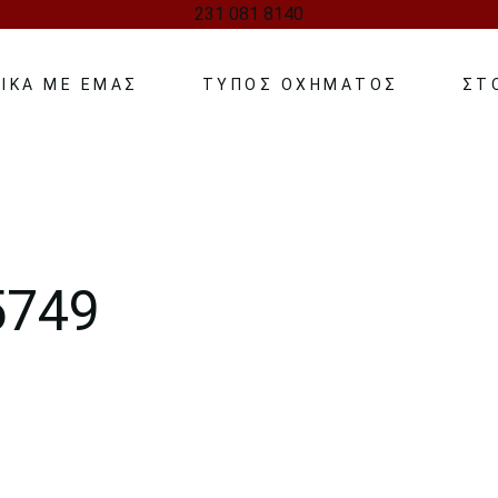
231 081 8140
ΙΚΆ ΜΕ ΕΜΆΣ
ΤΥΠΟΣ ΟΧΗΜΑΤΟΣ
ΣΤ
ΠΟΛΥΤΕΛΕΣ – ΓΑΜΟΥ
MINI BUS
VANS
5749