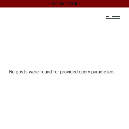
231 081 8140
Skip
to
the
content
No posts were found for provided query parameters.