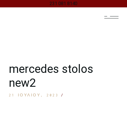
231 081 8140
Skip
to
the
content
mercedes stolos
new2
21 ΙΟΥΛΊΟΥ, 2023