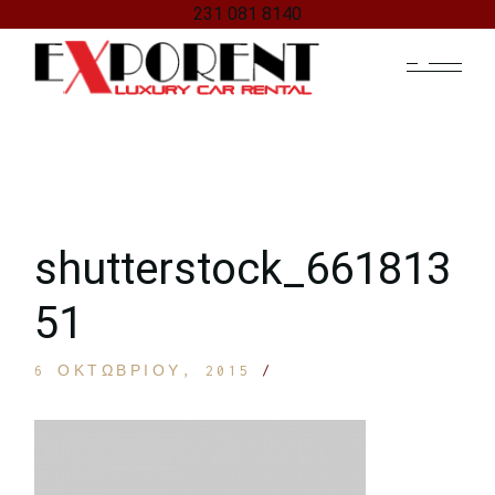
231 081 8140
Skip
to
the
content
shutterstock_661813
51
6 ΟΚΤΩΒΡΊΟΥ, 2015